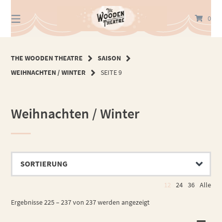
Springe
zum
0
Inhalt
THE WOODEN THEATRE
SAISON
WEIHNACHTEN / WINTER
SEITE 9
Weihnachten / Winter
12
24
36
Alle
Ergebnisse 225 – 237 von 237 werden angezeigt