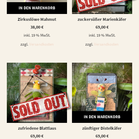
IN DEN WARENKORB
WEITERLESEN
Zirkuslöwe Mahmut
zuckersüßer Marienkäfer
38,00
€
69,00
€
inkl. 19 % MwSt.
inkl. 19 % MwSt.
zzgl.
Versandkosten
zzgl.
Versandkosten
WEITERLESEN
IN DEN WARENKORB
zufriedene Blattlaus
zünftiger Distelkäfer
69,00
€
69,00
€