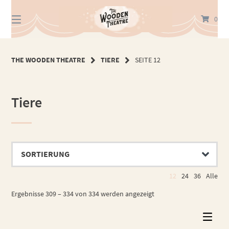
Springe
zum
0
Inhalt
THE WOODEN THEATRE
TIERE
SEITE 12
Tiere
12
24
36
Alle
Ergebnisse 309 – 334 von 334 werden angezeigt