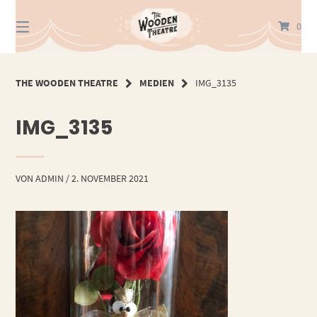
Springe
zum
0
Inhalt
THE WOODEN THEATRE
MEDIEN
IMG_3135
IMG_3135
VON
ADMIN
/
2. NOVEMBER 2021