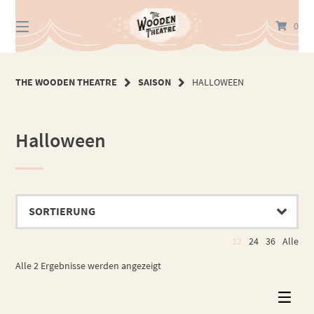
Springe
zum
0
Inhalt
THE WOODEN THEATRE
SAISON
HALLOWEEN
Halloween
12
24
36
Alle
Alle 2 Ergebnisse werden angezeigt