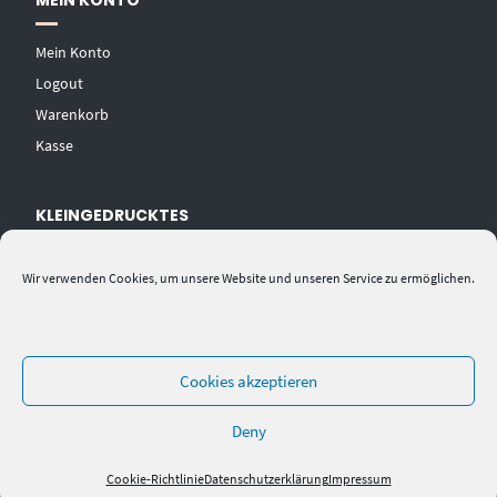
MEIN KONTO
Mein Konto
Logout
Warenkorb
Kasse
KLEINGEDRUCKTES
AGB
Wir verwenden Cookies, um unsere Website und unseren Service zu ermöglichen.
Datenschutzerklärung
Widerrufsbelehrung
Impressum
Cookies akzeptieren
Deny
Cookie-Richtlinie
Datenschutzerklärung
Impressum