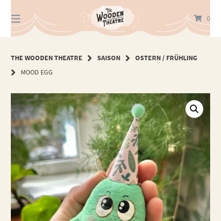
Springe
zum
0
Inhalt
THE WOODEN THEATRE
SAISON
OSTERN / FRÜHLING
MOOD EGG