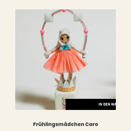
LESEN
IN DEN WARENKO
Frühlingsmädchen Caro