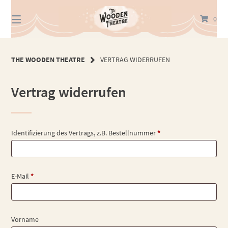
Springe
zum
0
Inhalt
THE WOODEN THEATRE
VERTRAG WIDERRUFEN
Vertrag widerrufen
Identifizierung des Vertrags, z.B. Bestellnummer
*
E-Mail
*
E-
Vorname