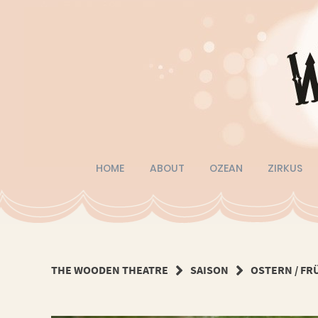
Springe
zum
Inhalt
HOME
ABOUT
OZEAN
ZIRKUS
THE WOODEN THEATRE
SAISON
OSTERN / FR