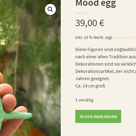
Mood egg
39,00
€
inkl. 19 % MwSt.
zzgl.
Versandkos
Diese Figuren sind unglaublic
nach einer alten Tradition aus
Dekorationen sind sie wirklic
Dekorationsartikel, der nicht 
Jahren geeignet.
Ca. 14 cm groß
1 vorrätig
Mood
IN DEN WARENKORB
egg
Menge