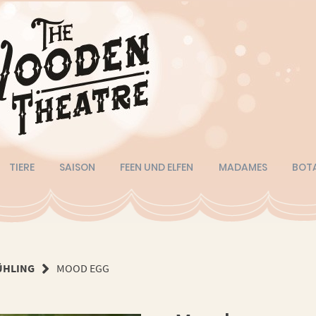
TIERE
SAISON
FEEN UND ELFEN
MADAMES
BOT
ÜHLING
MOOD EGG