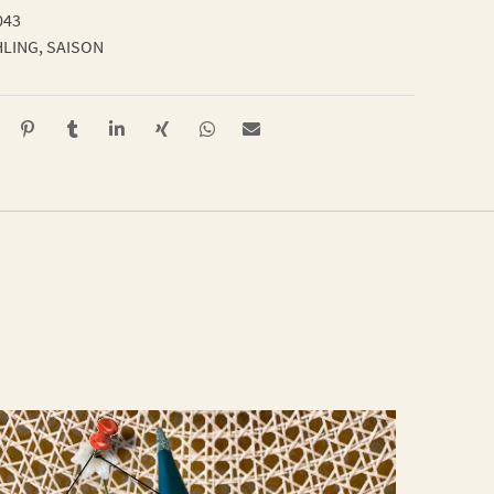
043
HLING
,
SAISON