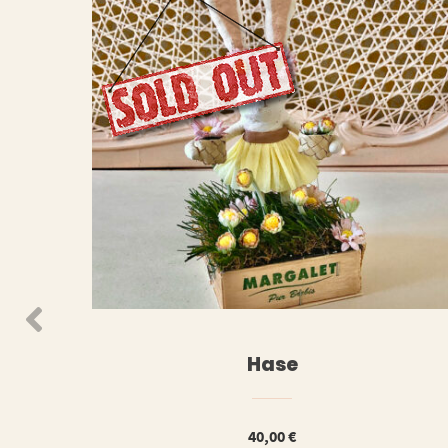
WEITERLESEN
WEIT
Hase
40,00
€