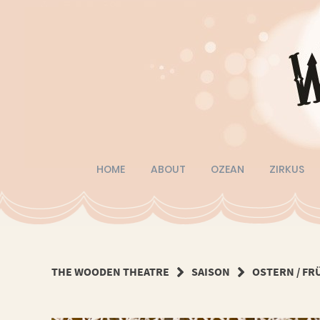
Springe
zum
Inhalt
HOME
ABOUT
OZEAN
ZIRKUS
THE WOODEN THEATRE
SAISON
OSTERN / FR