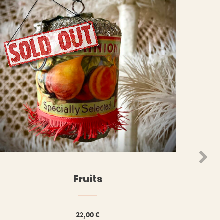
N
WEITERLESEN
Fruits
22,00
€