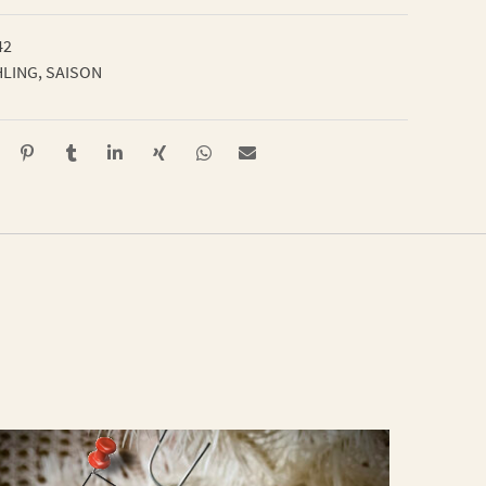
42
HLING
,
SAISON