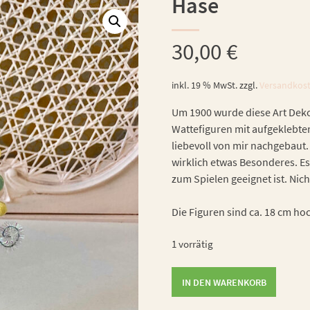
Hase
30,00
€
inkl. 19 % MwSt.
zzgl.
Versandkos
Um 1900 wurde diese Art Dekor
Wattefiguren mit aufgeklebte
liebevoll von mir nachgebaut. 
wirklich etwas Besonderes. Es
zum Spielen geeignet ist. Nich
Die Figuren sind ca. 18 cm ho
1 vorrätig
Hase
IN DEN WARENKORB
Menge