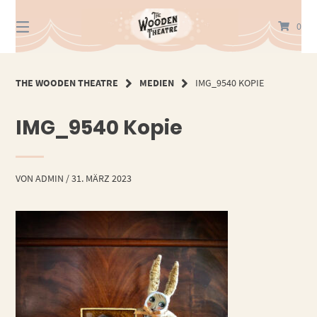
Springe
zum
0
Inhalt
THE WOODEN THEATRE
MEDIEN
IMG_9540 KOPIE
IMG_9540 Kopie
VON
ADMIN
/
31. MÄRZ 2023