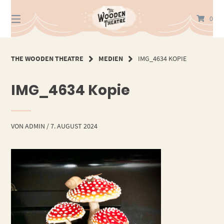
Springe
zum
0
Inhalt
THE WOODEN THEATRE
MEDIEN
IMG_4634 KOPIE
IMG_4634 Kopie
VON
ADMIN
/
7. AUGUST 2024