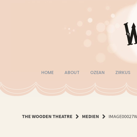
Springe
zum
Inhalt
HOME
ABOUT
OZEAN
ZIRKUS
THE WOODEN THEATRE
MEDIEN
IMAGE00027