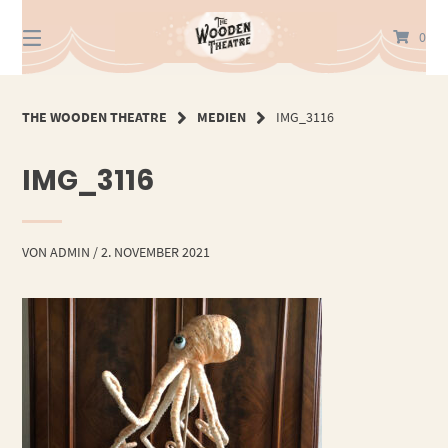
Springe
zum
0
Inhalt
THE WOODEN THEATRE
MEDIEN
IMG_3116
IMG_3116
VON
ADMIN
/
2. NOVEMBER 2021