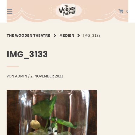
Springe
zum
0
Inhalt
THE WOODEN THEATRE
MEDIEN
IMG_3133
IMG_3133
VON
ADMIN
/
2. NOVEMBER 2021