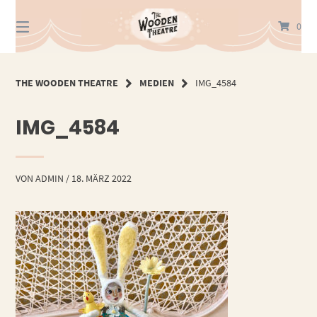
Springe
zum
0
Inhalt
THE WOODEN THEATRE
MEDIEN
IMG_4584
IMG_4584
VON
ADMIN
/
18. MÄRZ 2022