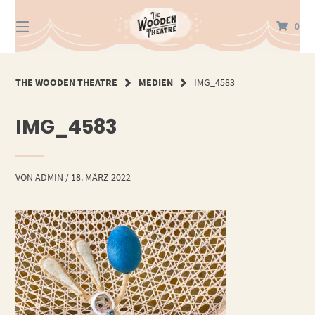
Springe
zum
0
Inhalt
THE WOODEN THEATRE
MEDIEN
IMG_4583
IMG_4583
VON
ADMIN
/
18. MÄRZ 2022