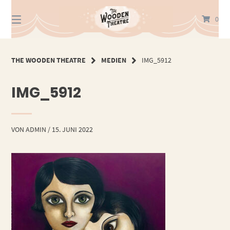
Springe
zum
0
Inhalt
THE WOODEN THEATRE
MEDIEN
IMG_5912
IMG_5912
VON
ADMIN
/
15. JUNI 2022