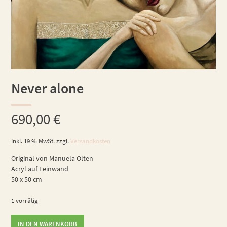
Never alone
690,00
€
inkl. 19 % MwSt.
zzgl.
Versandkosten
Original von Manuela Olten
Acryl auf Leinwand
50 x 50 cm
1 vorrätig
Never
IN DEN WARENKORB