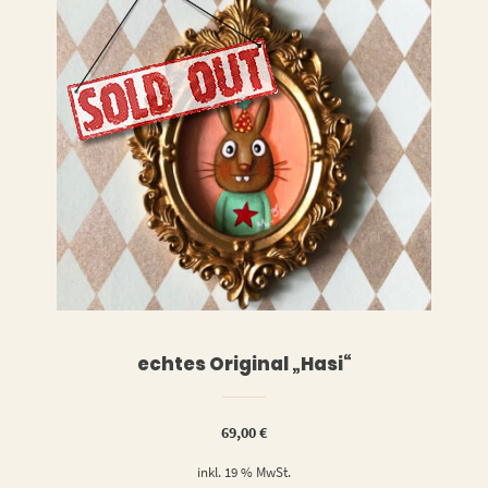
LESEN
WEITERLESEN
echtes Original „Hasi“
69,00
€
inkl. 19 % MwSt.