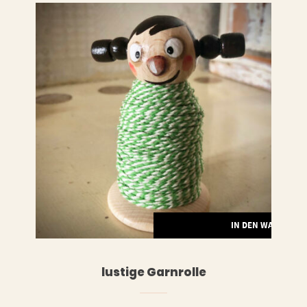
LESEN
IN DEN WARENKO
lustige Garnrolle