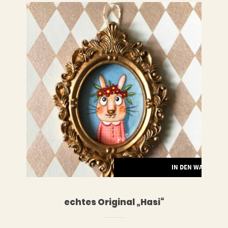
LESEN
IN DEN WARENKO
echtes Original „Hasi“