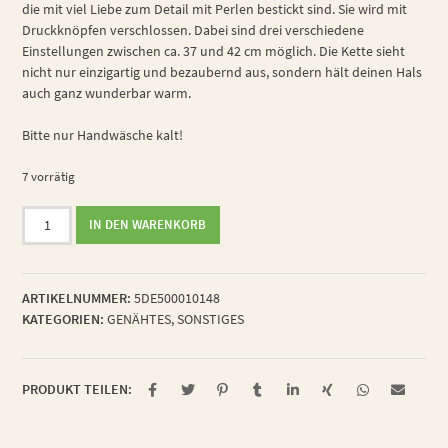
die mit viel Liebe zum Detail mit Perlen bestickt sind. Sie wird mit
Druckknöpfen verschlossen. Dabei sind drei verschiedene
Einstellungen zwischen ca. 37 und 42 cm möglich. Die Kette sieht
nicht nur einzigartig und bezaubernd aus, sondern hält deinen Hals
auch ganz wunderbar warm.
Bitte nur Handwäsche kalt!
7 vorrätig
Halskette
IN DEN WARENKORB
Winterblume
weiß
Menge
ARTIKELNUMMER:
5DE500010148
KATEGORIEN:
GENÄHTES
,
SONSTIGES
PRODUKT TEILEN: