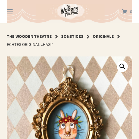
Springe
zum
0
Inhalt
THE WOODEN THEATRE
SONSTIGES
ORIGINALE
ECHTES ORIGINAL „HASI“