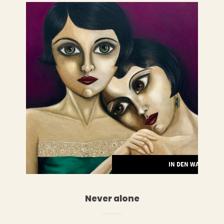
RENKORB
IN DEN WARENKO
Never alone