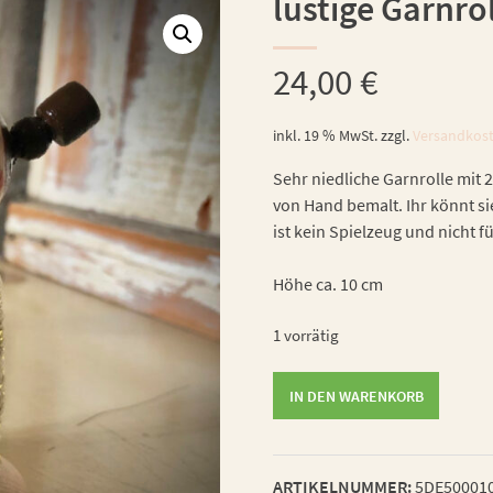
lustige Garnro
24,00
€
inkl. 19 % MwSt.
zzgl.
Versandkos
Sehr niedliche Garnrolle mit 2
von Hand bemalt. Ihr könnt s
ist kein Spielzeug und nicht f
Höhe ca. 10 cm
1 vorrätig
lustige
IN DEN WARENKORB
Garnrolle
Menge
ARTIKELNUMMER:
5DE50001