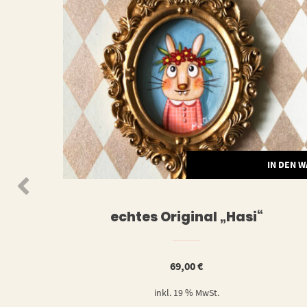
N DEN WARENKORB
IN DEN 
echtes Original „Hasi“
69,00
€
inkl. 19 % MwSt.