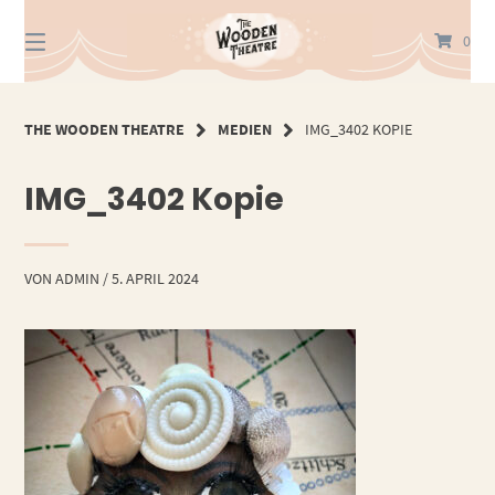
Springe
zum
0
Inhalt
THE WOODEN THEATRE
MEDIEN
IMG_3402 KOPIE
IMG_3402 Kopie
VON
ADMIN
/
5. APRIL 2024