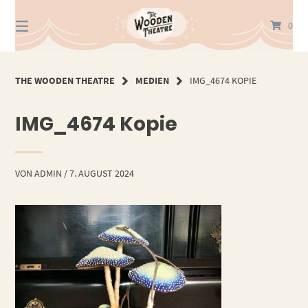
Springe
zum
0
Inhalt
THE WOODEN THEATRE
MEDIEN
IMG_4674 KOPIE
IMG_4674 Kopie
VON
ADMIN
/
7. AUGUST 2024