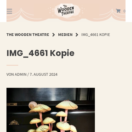
Springe
zum
0
Inhalt
THE WOODEN THEATRE
MEDIEN
IMG_4661 KOPIE
IMG_4661 Kopie
VON
ADMIN
/
7. AUGUST 2024