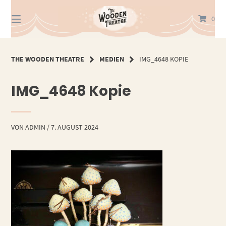
Springe
zum
0
Inhalt
THE WOODEN THEATRE
MEDIEN
IMG_4648 KOPIE
IMG_4648 Kopie
VON
ADMIN
/
7. AUGUST 2024