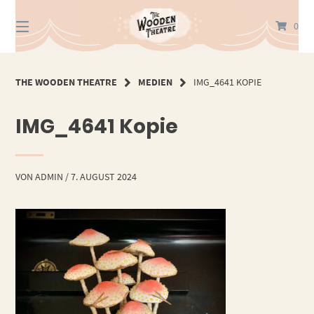
Springe
zum
0
Inhalt
THE WOODEN THEATRE
MEDIEN
IMG_4641 KOPIE
IMG_4641 Kopie
VON
ADMIN
/
7. AUGUST 2024