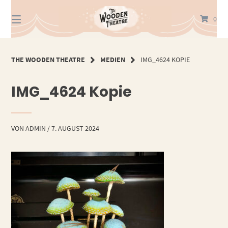
Springe
zum
0
Inhalt
THE WOODEN THEATRE
MEDIEN
IMG_4624 KOPIE
IMG_4624 Kopie
VON
ADMIN
/
7. AUGUST 2024