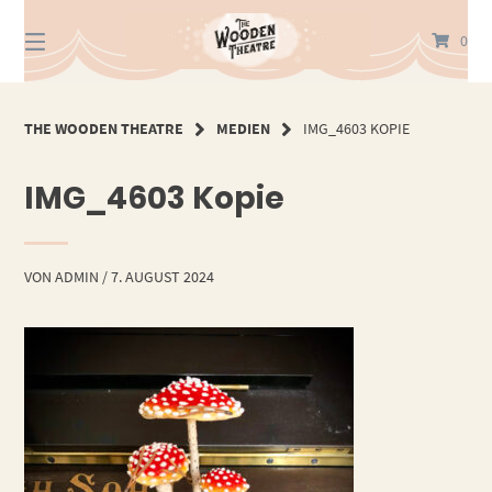
Springe
zum
0
Inhalt
THE WOODEN THEATRE
MEDIEN
IMG_4603 KOPIE
IMG_4603 Kopie
VON
ADMIN
/
7. AUGUST 2024