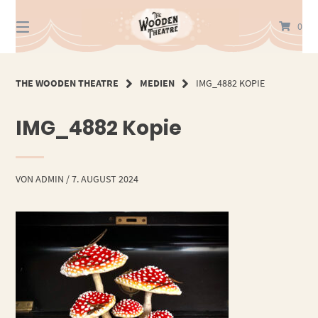
Springe
zum
0
Inhalt
THE WOODEN THEATRE
MEDIEN
IMG_4882 KOPIE
IMG_4882 Kopie
VON
ADMIN
/
7. AUGUST 2024