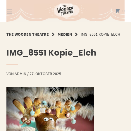
Springe
zum
0
Inhalt
THE WOODEN THEATRE
MEDIEN
IMG_8551 KOPIE_ELCH
IMG_8551 Kopie_Elch
VON
ADMIN
/
27. OKTOBER 2025