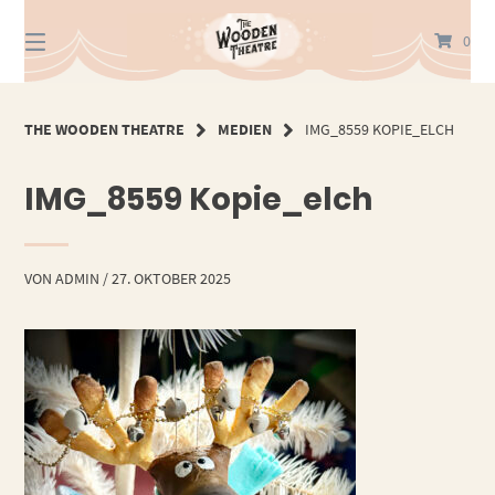
Springe
zum
0
Inhalt
THE WOODEN THEATRE
MEDIEN
IMG_8559 KOPIE_ELCH
IMG_8559 Kopie_elch
VON
ADMIN
/
27. OKTOBER 2025