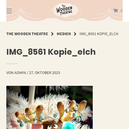
Springe
zum
0
Inhalt
THE WOODEN THEATRE
MEDIEN
IMG_8561 KOPIE_ELCH
IMG_8561 Kopie_elch
VON
ADMIN
/
27. OKTOBER 2025