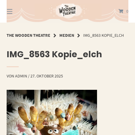
Springe
zum
0
Inhalt
THE WOODEN THEATRE
MEDIEN
IMG_8563 KOPIE_ELCH
IMG_8563 Kopie_elch
VON
ADMIN
/
27. OKTOBER 2025