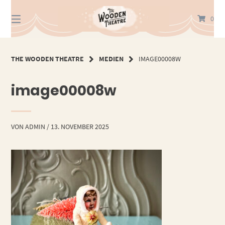
Springe
zum
0
Inhalt
THE WOODEN THEATRE
MEDIEN
IMAGE00008W
image00008w
VON
ADMIN
/
13. NOVEMBER 2025