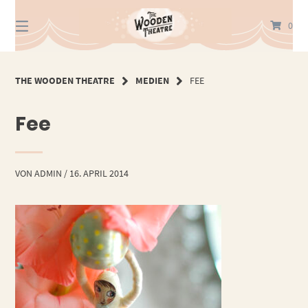
Springe
zum
0
Inhalt
THE WOODEN THEATRE
MEDIEN
FEE
Fee
VON
ADMIN
/
16. APRIL 2014