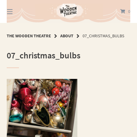
Springe
zum
0
Inhalt
THE WOODEN THEATRE
ABOUT
07_CHRISTMAS_BULBS
07_christmas_bulbs