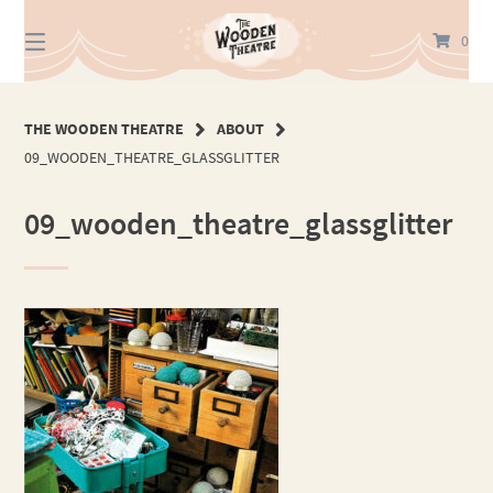
Springe
zum
0
Inhalt
THE WOODEN THEATRE
ABOUT
09_WOODEN_THEATRE_GLASSGLITTER
09_wooden_theatre_glassglitter