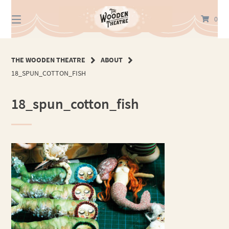
Springe
zum
0
Inhalt
THE WOODEN THEATRE
ABOUT
18_SPUN_COTTON_FISH
18_spun_cotton_fish