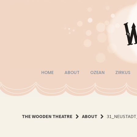
Springe
zum
Inhalt
HOME
ABOUT
OZEAN
ZIRKUS
THE WOODEN THEATRE
ABOUT
31_NEUSTADT