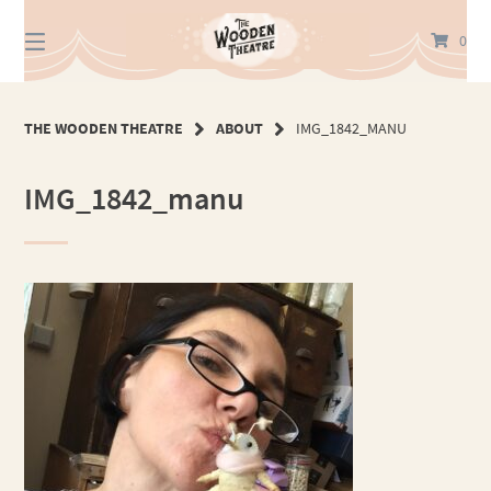
Springe
zum
0
Inhalt
THE WOODEN THEATRE
ABOUT
IMG_1842_MANU
IMG_1842_manu