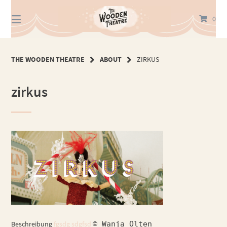
Springe
zum
0
Inhalt
THE WOODEN THEATRE
ABOUT
ZIRKUS
zirkus
Beschreibung
fgsdg sdgfsd
© Wanja Olten