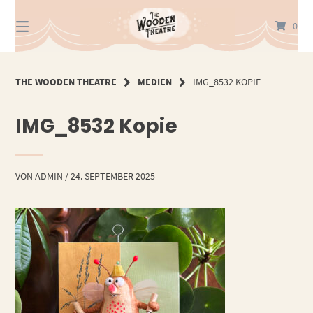
Springe
zum
0
Inhalt
THE WOODEN THEATRE
MEDIEN
IMG_8532 KOPIE
IMG_8532 Kopie
VON
ADMIN
/
24. SEPTEMBER 2025