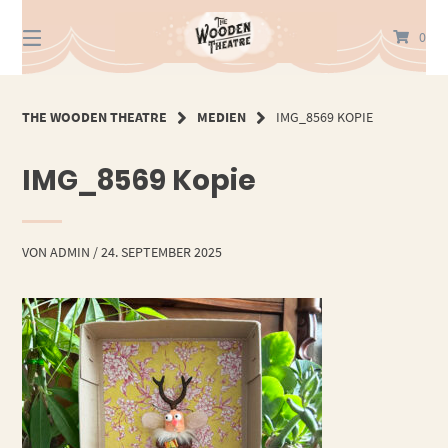
Springe
zum
0
Inhalt
THE WOODEN THEATRE
MEDIEN
IMG_8569 KOPIE
IMG_8569 Kopie
VON
ADMIN
/
24. SEPTEMBER 2025