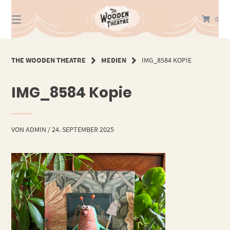
Springe
zum
0
Inhalt
THE WOODEN THEATRE
MEDIEN
IMG_8584 KOPIE
IMG_8584 Kopie
VON
ADMIN
/
24. SEPTEMBER 2025