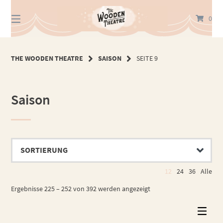
Springe
zum
0
Inhalt
THE WOODEN THEATRE
SAISON
SEITE 9
Saison
12
24
36
Alle
Ergebnisse 225 – 252 von 392 werden angezeigt