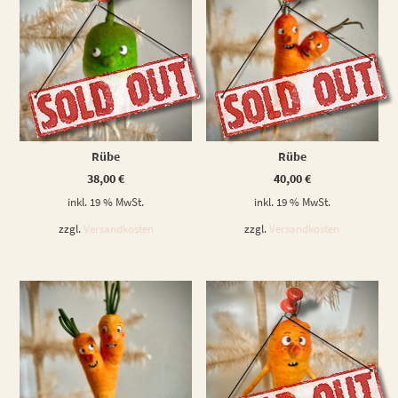
WEITERLESEN
WEITERLESEN
Rübe
Rübe
38,00
€
40,00
€
inkl. 19 % MwSt.
inkl. 19 % MwSt.
zzgl.
Versandkosten
zzgl.
Versandkosten