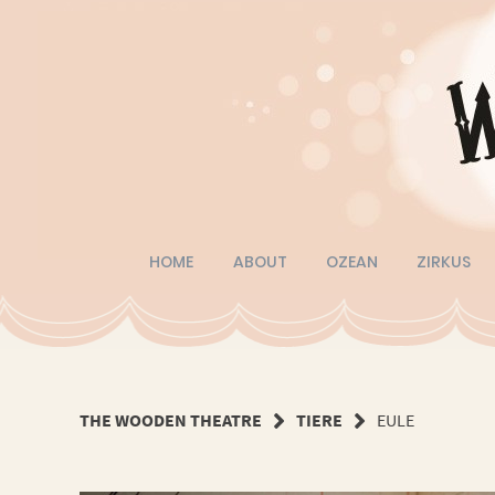
Springe
zum
Inhalt
HOME
ABOUT
OZEAN
ZIRKUS
THE WOODEN THEATRE
TIERE
EULE