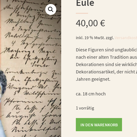
Eule
40,00
€
inkl. 19 % MwSt.
zzgl.
Versandkos
Diese Figuren sind unglaublic
nach einer alten Tradition aus
Dekorationen sind sie wirklic
Dekorationsartikel, der nicht 
Jahren geeignet.
ca. 18 cm hoch
1 vorrätig
Eule
IN DEN WARENKORB
Menge