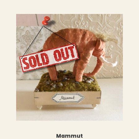
LESEN
WEITERLESEN
Mammut