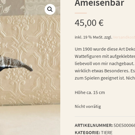
Ameisenbär
45,00
€
inkl. 19 % MwSt.
zzgl.
Versandkos
Um 1900 wurde diese Art Dekor
Wattefiguren mit aufgeklebte
liebevoll von mir nachgebaut. 
wirklich etwas Besonderes. Es
zum Spielen geeignet ist. Nich
Höhe ca. 15 cm
Nicht vorrätig
ARTIKELNUMMER:
5DE50006
KATEGORIE:
TIERE