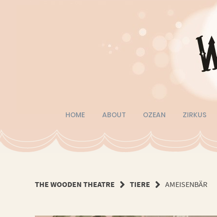
Springe
zum
Inhalt
HOME
ABOUT
OZEAN
ZIRKUS
THE WOODEN THEATRE
TIERE
AMEISENBÄR