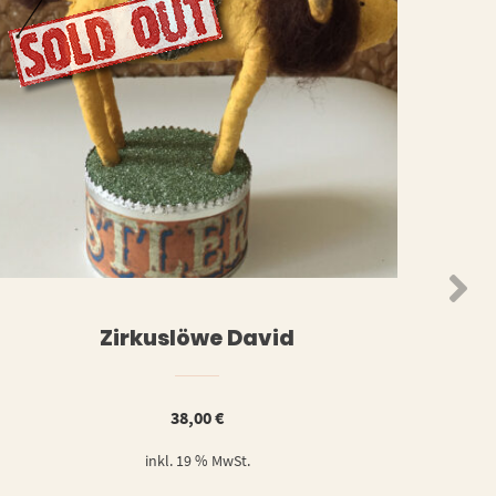
WEITERLESEN
ORB
Zirkuslöwe David
38,00
€
inkl. 19 % MwSt.