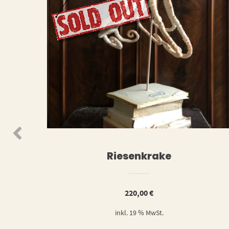
WEIT
N DEN WARENKORB
Riesenkrake
220,00
€
inkl. 19 % MwSt.